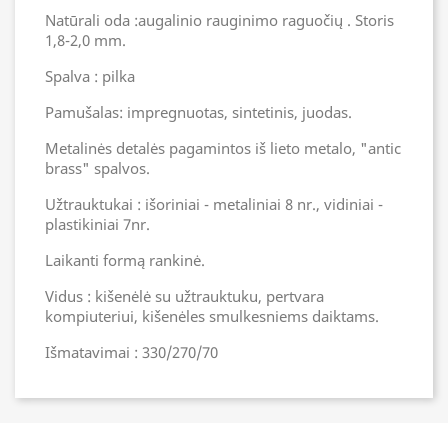
Natūrali oda :augalinio rauginimo raguočių . Storis
1,8-2,0 mm.
Spalva : pilka
Pamušalas: impregnuotas, sintetinis, juodas.
Metalinės detalės pagamintos iš lieto metalo, "antic
brass" spalvos.
Užtrauktukai : išoriniai - metaliniai 8 nr., vidiniai -
plastikiniai 7nr.
Laikanti formą rankinė.
Vidus : kišenėlė su užtrauktuku, pertvara
kompiuteriui, kišenėles smulkesniems daiktams.
Išmatavimai : 330/270/70